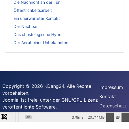
Die Nachricht an der Tür
Öffentlichkeitsarbeit
Ein unerwarteter Kontakt
Der Nachbar
Das christologische Hyper
Der Anruf einer Unbekannten
Copyright © 2026 KDang24. Alle Rechte
Impressum
vorbehalten.
Kontakt
Joomla!
ist freie, unter der
GNU/GPL-Lizenz
Datenschutz
veröffentlichte Software.
378ms
20.711MB
40