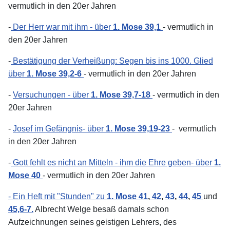
vermutlich in den 20er Jahren
-
Der Herr war mit ihm - über
1. Mose 39,1
- vermutlich in
den 20er Jahren
-
Bestätigung der Verheißung: Segen bis ins 1000. Glied
über
1. Mose 39,2-6
- vermutlich in den 20er Jahren
-
Versuchungen - über
1. Mose 39,7-18
- vermutlich in den
20er Jahren
-
Josef im Gefängnis- über
1. Mose 39,19-23
- vermutlich
in den 20er Jahren
-
Gott fehlt es nicht an Mitteln - ihm die Ehre geben- über
1.
Mose 40
- vermutlich in den 20er Jahren
- Ein Heft mit "Stunden" zu
1. Mose 41
,
42
,
43
,
44
,
45
und
45,6-7.
Albrecht Welge besaß damals schon
Aufzeichnungen seines geistigen Lehrers, des