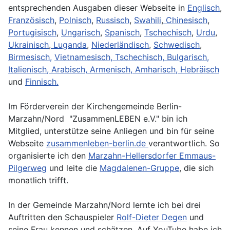
entsprechenden Ausgaben dieser Webseite in
Englisch
,
Französisch
,
Polnisch
,
Russisch
,
Swahili
,
Chinesisch
,
Portugisisch
,
Ungarisch
,
Spanisch
,
Tschechisch
,
Urdu
,
Ukrainisch
,
Luganda
,
Niederländisch
,
Schwedisch
,
Birmesisch,
Vietnamesisch,
Tschechisch,
Bulgarisch,
Italienisch,
Arabisch,
Armenisch,
Amharisch,
Hebräisch
und
Finnisch.
Im Förderverein der Kirchengemeinde Berlin-
Marzahn/Nord "ZusammenLEBEN e.V." bin ich
Mitglied, unterstütze seine Anliegen und bin für seine
Webseite
zusammenleben-berlin.de
verantwortlich. So
organisierte ich den
Marzahn-Hellersdorfer Emmaus-
Pilgerweg
und leite die
Magdalenen-Gruppe
, die sich
monatlich trifft.
In der Gemeinde Marzahn/Nord lernte ich bei drei
Auftritten den Schauspieler
Rolf-Dieter Degen
und
seine Frau kennen und schätzen. Auf YouTube habe ich