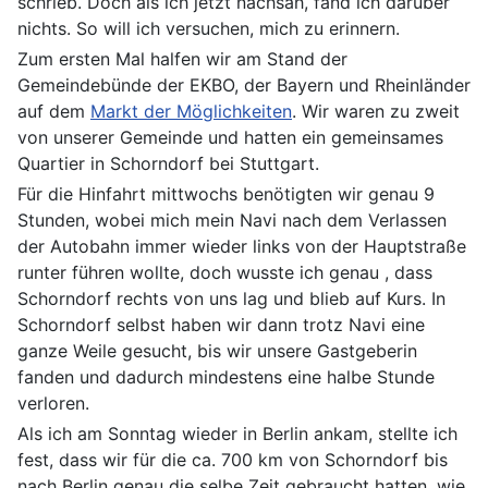
schrieb. Doch als ich jetzt nachsah, fand ich darüber
nichts. So will ich versuchen, mich zu erinnern.
Zum ersten Mal halfen wir am Stand der
Gemeindebünde der EKBO, der Bayern und Rheinländer
auf dem
Markt der Möglichkeiten
. Wir waren zu zweit
von unserer Gemeinde und hatten ein gemeinsames
Quartier in Schorndorf bei Stuttgart.
Für die Hinfahrt mittwochs benötigten wir genau 9
Stunden, wobei mich mein Navi nach dem Verlassen
der Autobahn immer wieder links von der Hauptstraße
runter führen wollte, doch wusste ich genau , dass
Schorndorf rechts von uns lag und blieb auf Kurs. In
Schorndorf selbst haben wir dann trotz Navi eine
ganze Weile gesucht, bis wir unsere Gastgeberin
fanden und dadurch mindestens eine halbe Stunde
verloren.
Als ich am Sonntag wieder in Berlin ankam, stellte ich
fest, dass wir für die ca. 700 km von Schorndorf bis
nach Berlin genau die selbe Zeit gebraucht hatten, wie