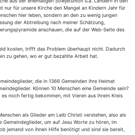
sche aus der ehemaligen Sowjetunion u.a. Ländern in den
t nur für unsere Kirche den Mangel an Kindern Jahr für
Menschen hier leben, sondern an den zu wenig jungen
lassung der Abtreibung nach meiner Schätzung,
lkerungspyramide anschauen, die auf der Web-Seite des
d kosten, trifft das Problem überhaupt nicht. Dadurch
hin zu gehen, wo er gut bezahlte Arbeit hat.
emeindeglieder, die in 1366 Gemeinden ihre Heimat
meindeglieder. Können 10 Menschen eine Gemeinde sein?
 es noch fertig bekommen, mit Vieren aus ihrem Kreis
Menschen als Glieder am Leib Christi verstehen, also als
die Gemeindeglieder, um auf Jesu Worte zu hören, im
 jemand von ihnen Hilfe benötigt und sind sie bereit,