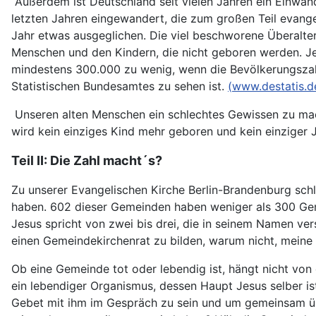
Außerdem ist Deutschland seit vielen Jahren ein Einwand
letzten Jahren eingewandert, die zum großen Teil evangel
Jahr etwas ausgeglichen.
Die viel beschworene Überalteru
Menschen und den Kindern, die nicht geboren werden. Jed
mindestens 300.000 zu wenig, wenn die Bevölkerungszahl
Statistischen Bundesamtes zu sehen ist.
(
www.destatis.d
Unseren alten Menschen ein schlechtes Gewissen zu mac
wird kein einziges Kind mehr geboren und kein einziger J
Teil II: Die Zahl macht´s?
Zu unserer Evangelischen Kirche Berlin-Brandenburg schl
haben. 602 dieser Gemeinden haben weniger als 300 Gem
Jesus spricht von zwei bis drei, die in seinem Namen ve
einen Gemeindekirchenrat zu bilden, warum nicht, meine 
Ob eine Gemeinde tot oder lebendig ist, hängt nicht von 
ein lebendiger Organismus, dessen Haupt Jesus selber ist
Gebet mit ihm im Gespräch zu sein und um gemeinsam übe