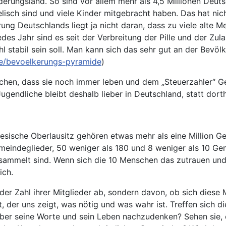
erungsland. So sind vor allem mehr als 4,5 Millionen Deut
isch sind und viele Kinder mitgebracht haben. Das hat nich
ng Deutschlands liegt ja nicht daran, dass zu viele alte 
es Jahr sind es seit der Verbreitung der Pille und der Zu
 stabil sein soll. Man kann sich das sehr gut an der Bevö
e/bevoelkerungs-pyramide
)
hen, dass sie noch immer leben und dem „Steuerzahler“ Gel
ugendliche bleibt deshalb lieber in Deutschland, statt dort
esische Oberlausitz gehören etwas mehr als eine Million G
eindeglieder, 50 weniger als 180 und 8 weniger als 10 Ge
rsammelt sind. Wenn sich die 10 Menschen das zutrauen und
ich.
der Zahl ihrer Mitglieder ab, sondern davon, ob sich diese 
, der uns zeigt, was nötig und was wahr ist. Treffen sich 
r seine Worte und sein Leben nachzudenken? Sehen sie, ob