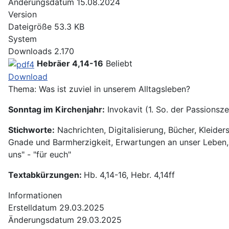
Änderungsdatum
15.08.2024
Version
Dateigröße
53.3 KB
System
Downloads
2.170
Hebräer 4,14-16
Beliebt
Download
Thema: Was ist zuviel in unserem Alltagsleben?
Sonntag im Kirchenjahr:
Invokavit (1. So. der Passionsze
Stichworte:
Nachrichten, Digitalisierung, Bücher, Kleider
Gnade und Barmherzigkeit, Erwartungen an unser Leben, d
uns" - "für euch"
Textabkürzungen:
Hb. 4,14-16, Hebr. 4,14ff
Informationen
Erstelldatum
29.03.2025
Änderungsdatum
29.03.2025